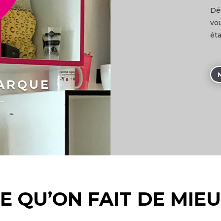
Dé
vo
ét
ARQUE
 –
E QU’ON FAIT DE MIE