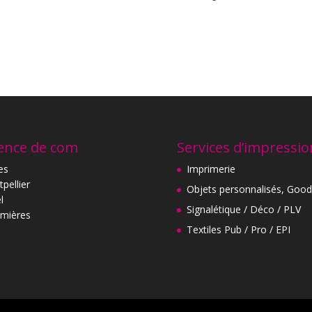
ence de com
Services d’impressio
es
Imprimerie
pellier
Objets personnalisés, Good
l
Signalétique / Déco / PLV
mières
Textiles Pub / Pro / EPI