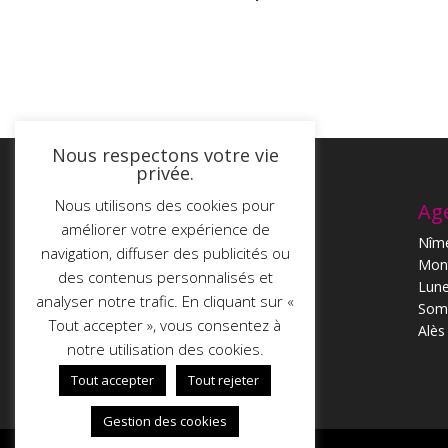
Nous respectons votre vie
privée.
Nous utilisons des cookies pour
T-Impression
Ag
améliorer votre expérience de
113, chemin du Coulet
Nîm
navigation, diffuser des publicités ou
34400 St Christol
Mont
des contenus personnalisés et
Tél. : 04.67.56.06.98
Lune
analyser notre trafic. En cliquant sur «
contact@timpression.com
Som
Tout accepter », vous consentez à
Alès
notre utilisation des cookies.
Tout accepter
Tout rejeter
Gestion des cookies