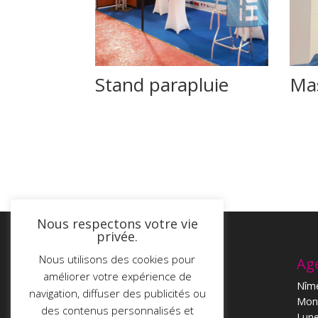
Stand parapluie
Ma
Nous respectons votre vie
privée.
Nous utilisons des cookies pour
T-Impression
Ag
améliorer votre expérience de
113, chemin du Coulet
Nîm
navigation, diffuser des publicités ou
34400 St Christol
Mont
des contenus personnalisés et
Tél. : 04.67.56.06.98
Lune