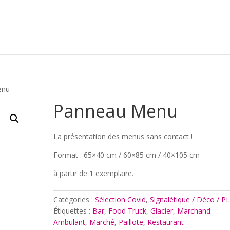
enu
Panneau Menu
La présentation des menus sans contact !
Format : 65×40 cm / 60×85 cm / 40×105 cm
à partir de 1 exemplaire.
Catégories :
Sélection Covid
,
Signalétique / Déco / P
Étiquettes :
Bar
,
Food Truck
,
Glacier
,
Marchand
Ambulant
,
Marché
,
Paillote
,
Restaurant