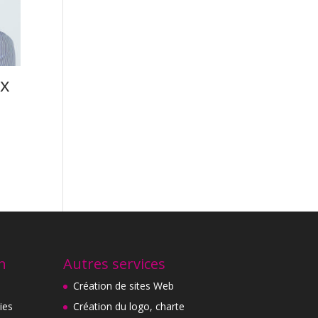
ux
n
Autres services
Création de sites Web
ies
Création du logo, charte