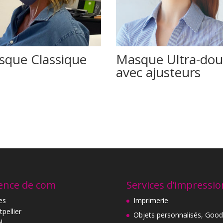
sque Classique
Masque Ultra-do
avec ajusteurs
ence de com
Services d’impressio
es
Imprimerie
pellier
Objets personnalisés, Good
l